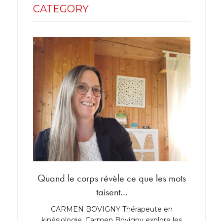
CATEGORY
Quand le corps révèle ce que les mots
Shoppi
taisent…
 années
CARMEN BOVIGNY Thérapeute en
Robine
kinésiologie, Carmen Bovigny explore les
lumiè