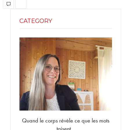
CATEGORY
Quand le corps révèle ce que les mots
Shoppi
taisent…