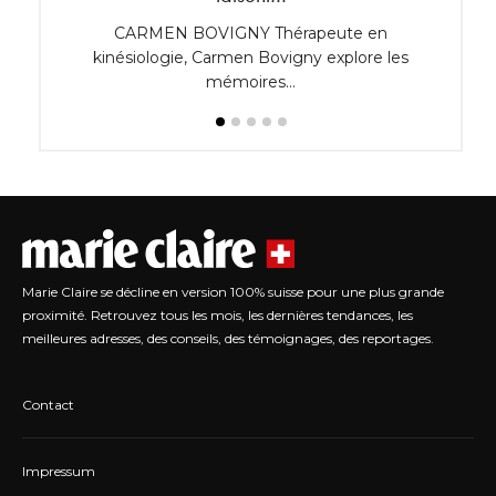
 années
CARMEN BOVIGNY Thérapeute en
Robine
kinésiologie, Carmen Bovigny explore les
lumiè
mémoires…
Marie Claire se décline en version 100% suisse pour une plus grande
proximité. Retrouvez tous les mois, les dernières tendances, les
meilleures adresses, des conseils, des témoignages, des reportages.
Contact
Impressum