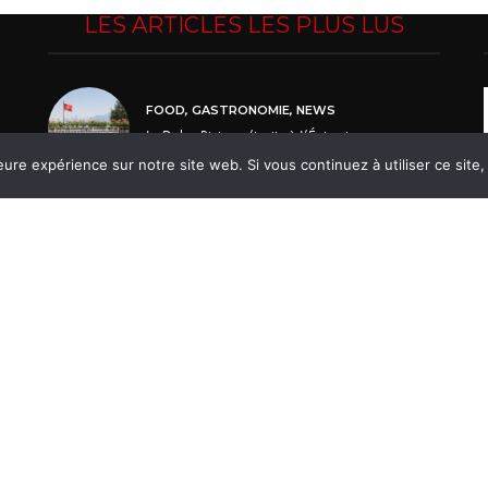
LES ARTICLES LES PLUS LUS
FOOD
,
GASTRONOMIE
,
NEWS
La Dolce Riviera s’invite à L’Épicurienne
eure expérience sur notre site web. Si vous continuez à utiliser ce sit
s cookies. Pour en savoir plus, rendez-vous sur la
page des mentions 
NEWS
,
PORTRAIT
,
SOCIÉTÉ
Nature Renaissance: éveiller les enfants à la
protection du vivant
Sponsored by
Les bonnes adresses
LES BONNES ADRESSES
,
LIFESTYLE
,
MODE
,
NEWS
Derrière chaque pièce, une histoire…