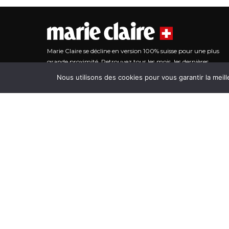
Marie Claire se décline en version 100% suisse pour une plus
grande proximité. Retrouvez tous les mois, les dernières
tendances, les meilleures adresses, des conseils, des
Nous utilisons des cookies pour vous garantir la meill
Notre site utilise de
témoignages, des reportages.
Contact
Impressum
Données médias
Publicité digitale