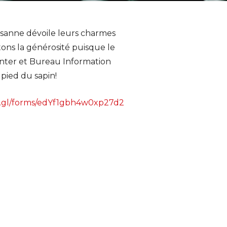
usanne dévoile leurs charmes
tons la générosité puisque le
enter et Bureau Information
pied du sapin!
oo.gl/forms/edYf1gbh4w0xp27d2