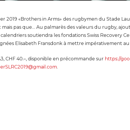
ndrier 2019 «Brothers in Arms» des rugbymen du Stade La
ux mais pas que… Au palmarès des valeurs du rugby, ajou
 calendriers soutiendra les fondations Swiss Recovery C
gnées Elisabeth Fransdonk à mettre impérativement au 
A3, CHF 40.–, disponible en précommande sur
https://g
rierSLRC2019@gmail.com
.