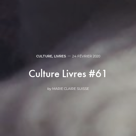
CULTURE
,
LIVRES
24 FÉVRIER 2020
Culture Livres #61
by
MARIE CLAIRE SUISSE