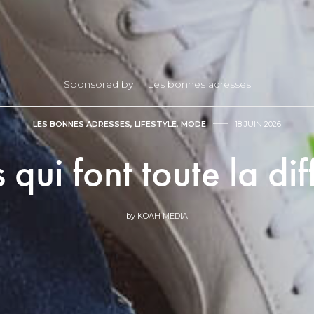
Sponsored by
Les bonnes adresses
LES BONNES ADRESSES
,
LIFESTYLE
,
MODE
18 JUIN 2026
s qui font toute la d
by
KOAH MÉDIA