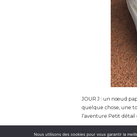
JOUR J : un nœud papil
quelque chose, une to
l’aventure Petit détai
Nés dans l’esprit de S
Nous utilisons des cookies pour vous garantir la meill
Notre site utilise de