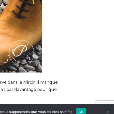
rve dans le miroir. Il manque
lait pas davantage pour que
ium ou encore en coton bio de
e, nous supposerons que vous en êtes satisfait.
OK
légales.
ACCEPT