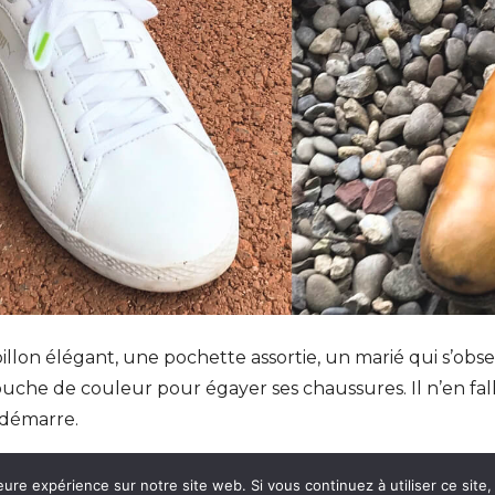
lon élégant, une pochette assortie, un marié qui s’obse
uche de couleur pour égayer ses chaussures. Il n’en fal
l démarre.
olenn Carnaille, les lacets en coton ciré, en coton prem
eure expérience sur notre site web. Si vous continuez à utiliser ce sit
s cookies. Pour en savoir plus, rendez-vous sur la
page des mentions 