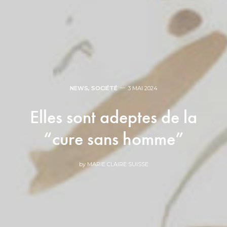
NEWS
,
SOCIÉTÉ
3 MAI 2024
Elles sont adeptes de la
“cure sans homme”
by
MARIE CLAIRE SUISSE