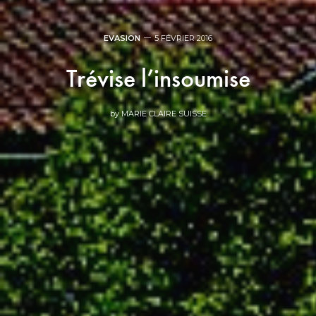
EVASION
5 FÉVRIER 2016
Trévise l’insoumise
by
MARIE CLAIRE SUISSE