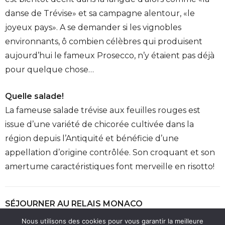
danse de Trévise» et sa campagne alentour, «le
joyeux pays». A se demander si les vignobles
environnants, ô combien célèbres qui produisent
aujourd’hui le fameux Prosecco, n’y étaient pas déjà
pour quelque chose…
Quelle salade!
La fameuse salade trévise aux feuilles rouges est
issue d’une variété de chicorée cultivée dans la
région depuis l’Antiquité et bénéficie d’une
appellation d’origine contrôlée. Son croquant et son
amertume caractéristiques font merveille en risotto!
SÉJOURNER AU RELAIS MONACO
En matière d’hôtellerie, l’Italie tient souvent de la
Nous utilisons des cookies pour vous garantir la meilleure