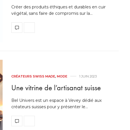
Créer des produits éthiques et durables en cuir
végétal, sans faire de compromis sur la…
Prendre soin, aut
HÉLÈNE ÉVEIL DE SOI
années dans le se
CRÉATEURS SWISS MADE
,
MODE
1 JUIN 2023
Une vitrine de l’artisanat suisse
Bel Univers est un espace à Vevey dédié aux
créateurs suisses pour y présenter le…