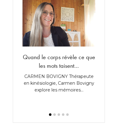
rement
Quand le corps révèle ce que
Shopping salle de
les mots taisent…
nouveaux codes 
 Après 25
cteur…
CARMEN BOVIGNY Thérapeute
Robinetterie graph
en kinésiologie, Carmen Bovigny
naturelle, lumière
explore les mémoires…
et confort discret 