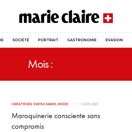
DE
SOCIÉTÉ
PORTRAIT
GASTRONOMIE
EVASION
Mois :
JUIN 2023
CRÉATEURS SWISS MADE
,
MODE
1 JUIN 2023
Maroquinerie consciente sans
compromis