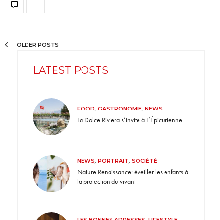
OLDER POSTS
LATEST POSTS
FOOD
,
GASTRONOMIE
,
NEWS
La Dolce Riviera s’invite à L’Épicurienne
NEWS
,
PORTRAIT
,
SOCIÉTÉ
Nature Renaissance: éveiller les enfants à
la protection du vivant
LES BONNES ADRESSES
,
LIFESTYLE
,