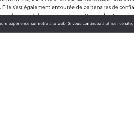
 Elle s’est également entourée de partenaires de confi
t se déplacent dans toute la Suisse Romande. De quoi do
eure expérience sur notre site web. Si vous continuez à utiliser ce sit
s cookies. Pour en savoir plus, rendez-vous sur la
page des mentions 
agencerie.ch
LES ARTICLES LES PLUS LUS