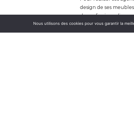
design de ses meubles.
de professionnalisme e
Nous utilisons des cookies pour vous garantir la meill
Notre site utilise de
L’AGENCERIE –
www.l-
TAGS:
CUISINE SUR-MESURE