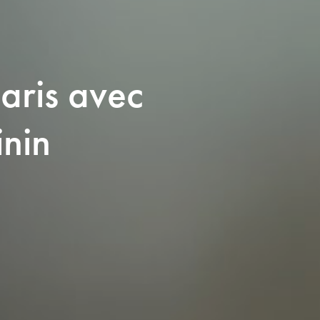
aris avec
inin