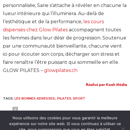
personnalisée, Sarie s’attache à révéler en chacune la
lueur intérieure qui l’illuminera. Au-delà de
l’esthétique et de la performance,
les cours
dispensés chez Glow Pilates
accompagnent toutes
les femmes dans leur désir de progression.
Soutenue
par une communauté bienveillante, chacune vient
ici pour écouter son corps, décharger son stress et
faire renaître l’être puissant qui sommeille en elle.
GLOW PILATES –
glowpilates.ch
Réalisé par Koah Média
TAGS:
LES BONNES ADRESSES;
,
PILATES
,
SPORT
0
Nous utilisons des cookies pour vous garantir la meilleure
expérience sur notre site web. Si vous continuez à utiliser ce
Notre site utilise des cookies. Pour en savoir plus, rendez-vous
site, nous supposerons que vous en êtes satisfait.