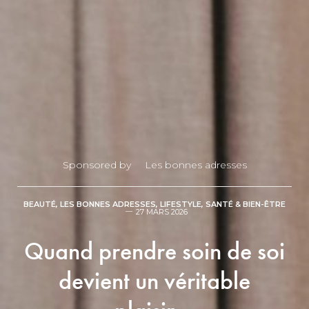
Sponsored by
Les bonnes adresses
BEAUTÉ
,
LES BONNES ADRESSES
,
LIFESTYLE
,
SANTÉ & BIEN-ÊTRE
27 MARS 2026
Quand prendre soin de soi
devient un véritable