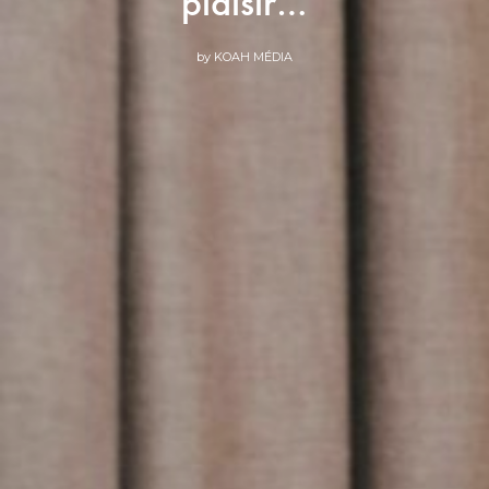
plaisir…
by
KOAH MÉDIA