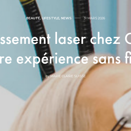
BEAUTÉ
,
LIFESTYLE
,
NEWS
31 MARS 2026
ssement laser chez 
re expérience sans fi
by
MARIE CLAIRE SUISSE