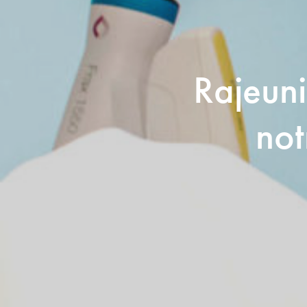
Rajeuni
not