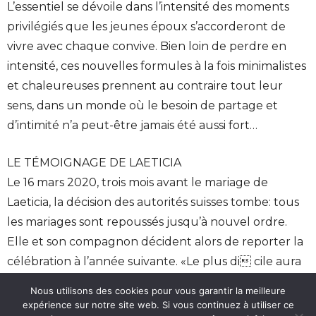
L’essentiel se dévoile dans l’intensité des moments
privilégiés que les jeunes époux s’accorderont de
vivre avec chaque convive. Bien loin de perdre en
intensité, ces nouvelles formules à la fois minimalistes
et chaleureuses prennent au contraire tout leur
sens, dans un monde où le besoin de partage et
d’intimité n’a peut-être jamais été aussi fort…
LE TÉMOIGNAGE DE LAETICIA
Le 16 mars 2020, trois mois avant le mariage de
Laeticia, la décision des autorités suisses tombe: tous
les mariages sont repoussés jusqu’à nouvel ordre.
Elle et son compagnon décident alors de reporter la
célébration à l’année suivante. «Le plus di cile aura
sûrement été de renoncer à la date, qui marquait les
Nous utilisons des cookies pour vous garantir la meilleure
10 ans de notre rencontre.» Loin de se laisser abattre,
expérience sur notre site web. Si vous continuez à utiliser ce
Notre site utilise des cookies. Pour en savoir plus, rendez-vous