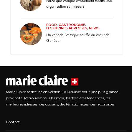
Parce que chaque événement mérite une
organisation sur-mesure…
FOOD
,
GASTRONOMIE
,
LES BONNES ADRESSES
,
NEWS
Un vent de Bretagne souffle au cœur de
Genève
Marie Claire se décline en version 100% suisse pour une plus grande
proximité. Retrouvez tous les mois, les dernières tendances, les
meilleures adresses, des conseils, des témoignages, des reportages.
Contact