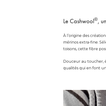
®
Le Cashwool
, u
À l’origine des créati
mérinos extra-fine. Sé
toisons, cette fibre p
Douceur au toucher, éc
qualités qui en font un