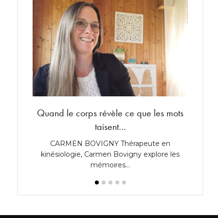
Quand le corps révèle ce que les mots
Shoppi
taisent…
 années
CARMEN BOVIGNY Thérapeute en
Robine
kinésiologie, Carmen Bovigny explore les
lumiè
mémoires…