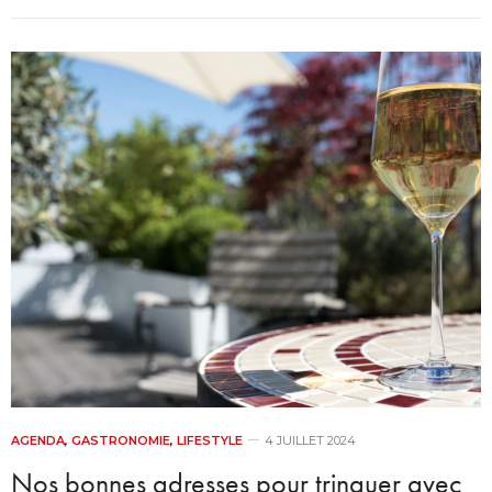
AGENDA
,
GASTRONOMIE
,
LIFESTYLE
4 JUILLET 2024
Nos bonnes adresses pour trinquer avec