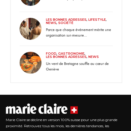
LES BONNES ADRESSES
,
LIFESTYLE
,
NEWS
,
SOCIÉTÉ
Parce que chaque événement mérite une
organisation sur-mesure…
FOOD
,
GASTRONOMIE
,
LES BONNES ADRESSES
,
NEWS
Un vent de Bretagne souffle au cœur de
Genève
Marie Claire se décline en version 100% suisse pour une plus grande
proximité. Retrouvez tous les mois, les dernières tendances, les