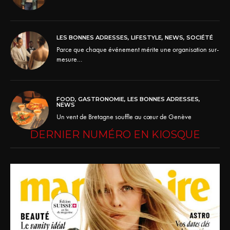
LES BONNES ADRESSES
,
LIFESTYLE
,
NEWS
,
SOCIÉTÉ
Parce que chaque événement mérite une organisation sur-
mesure…
FOOD
,
GASTRONOMIE
,
LES BONNES ADRESSES
,
NEWS
Un vent de Bretagne souffle au cœur de Genève
DERNIER NUMÉRO EN KIOSQUE