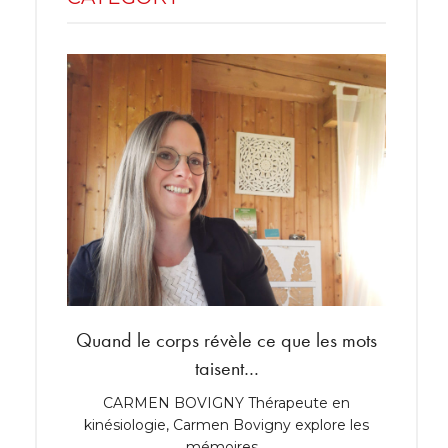
Quand le corps révèle ce que les mots
Shoppi
taisent…
 années
CARMEN BOVIGNY Thérapeute en
Robine
kinésiologie, Carmen Bovigny explore les
lumiè
mémoires…