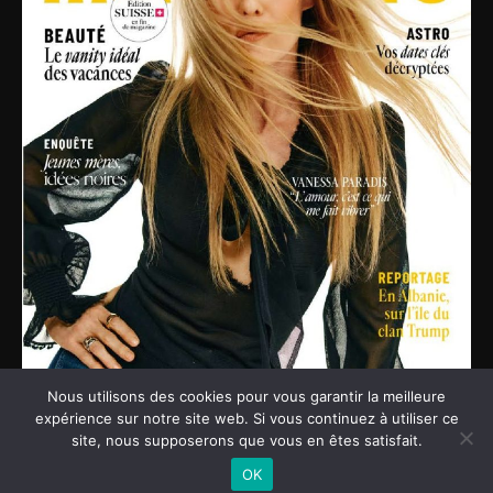
Nous utilisons des cookies pour vous garantir la meilleure
expérience sur notre site web. Si vous continuez à utiliser ce
Notre site utilise des cookies. Pour en savoir plus, rendez-vous
site, nous supposerons que vous en êtes satisfait.
sur la
page des mentions légales.
OK
ACCEPT