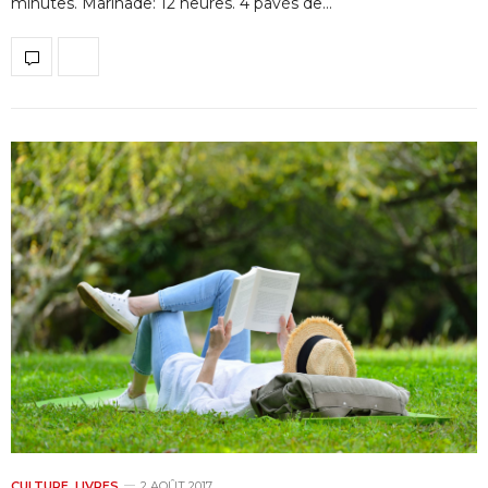
minutes. Marinade: 12 heures. 4 pavés de…
CULTURE
,
LIVRES
2 AOÛT 2017