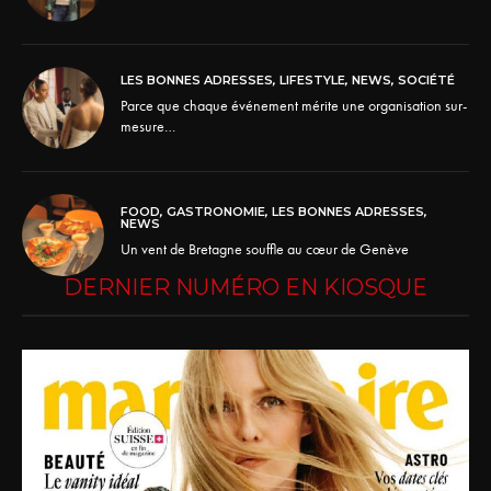
LES BONNES ADRESSES
,
LIFESTYLE
,
NEWS
,
SOCIÉTÉ
Parce que chaque événement mérite une organisation sur-
mesure…
FOOD
,
GASTRONOMIE
,
LES BONNES ADRESSES
,
NEWS
Un vent de Bretagne souffle au cœur de Genève
DERNIER NUMÉRO EN KIOSQUE